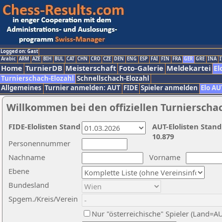
Logged on: Gast
Arabic
ARM
AZE
BIH
BUL
CAT
CHN
CRO
CZE
DEN
ENG
ESP
FAI
FIN
FRA
GER
GRE
INA
I
Home
TurnierDB
Meisterschaft
Foto-Galerie
Meldekartei
El
Turnierschach-Elozahl
Schnellschach-Elozahl
Allgemeines
Turnier anmelden: AUT
FIDE
Spieler anmelden
Elo AU
Willkommen bei den offiziellen Turnierscha
FIDE-Elolisten Stand
AUT-Elolisten Stand
10.879
Personennummer
Nachname
Vorname
Ebene
Bundesland
Spgem./Kreis/Verein
Nur "österreichische" Spieler (Land=A