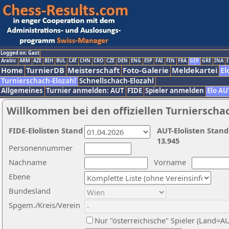
Logged on: Gast
Arabic
ARM
AZE
BIH
BUL
CAT
CHN
CRO
CZE
DEN
ENG
ESP
FAI
FIN
FRA
GER
GRE
INA
I
Home
TurnierDB
Meisterschaft
Foto-Galerie
Meldekartei
El
Turnierschach-Elozahl
Schnellschach-Elozahl
Allgemeines
Turnier anmelden: AUT
FIDE
Spieler anmelden
Elo AU
Willkommen bei den offiziellen Turnierscha
FIDE-Elolisten Stand
AUT-Elolisten Stand
13.945
Personennummer
Nachname
Vorname
Ebene
Bundesland
Spgem./Kreis/Verein
Nur "österreichische" Spieler (Land=A