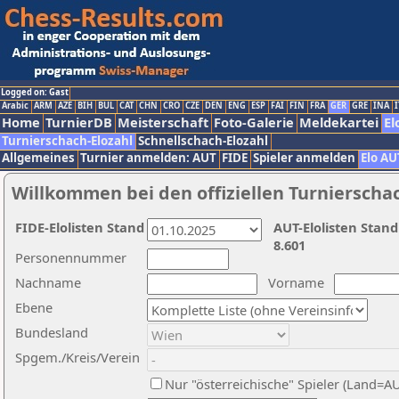
Logged on: Gast
Arabic
ARM
AZE
BIH
BUL
CAT
CHN
CRO
CZE
DEN
ENG
ESP
FAI
FIN
FRA
GER
GRE
INA
I
Home
TurnierDB
Meisterschaft
Foto-Galerie
Meldekartei
El
Turnierschach-Elozahl
Schnellschach-Elozahl
Allgemeines
Turnier anmelden: AUT
FIDE
Spieler anmelden
Elo AU
Willkommen bei den offiziellen Turnierscha
FIDE-Elolisten Stand
AUT-Elolisten Stand
8.601
Personennummer
Nachname
Vorname
Ebene
Bundesland
Spgem./Kreis/Verein
Nur "österreichische" Spieler (Land=A