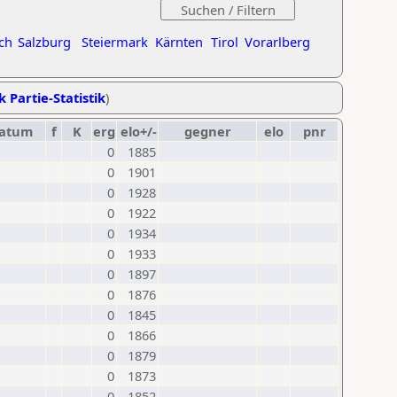
ch
Salzburg
Steiermark
Kärnten
Tirol
Vorarlberg
k Partie-Statistik
)
atum
f
K
erg
elo+/-
gegner
elo
pnr
0
1885
0
1901
0
1928
0
1922
0
1934
0
1933
0
1897
0
1876
0
1845
0
1866
0
1879
0
1873
0
1852