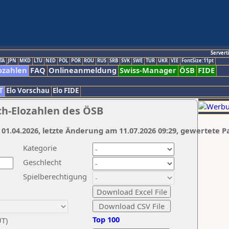
Servert
TA
JPN
MKD
LTU
NED
POL
POR
ROU
RUS
SRB
SVK
SWE
TUR
UKR
VIE
FontSize:11pt
ozahlen
FAQ
Onlineanmeldung
Swiss-Manager
ÖSB
FIDE
T
Elo Vorschau
Elo FIDE
ch-Elozahlen des ÖSB
 01.04.2026, letzte Änderung am 11.07.2026 09:29, gewertete P
Kategorie
Geschlecht
Spielberechtigung
Top 100
UT)