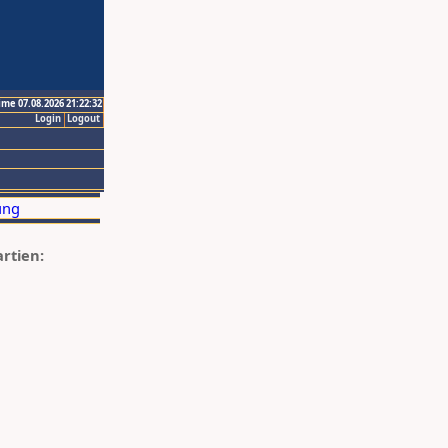
ime 07.08.2026 21:22:32
Login
Logout
artien: