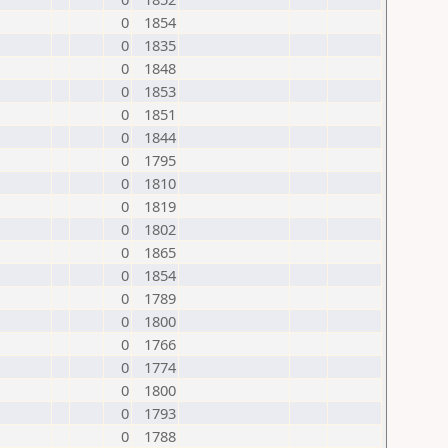
0
1854
0
1835
0
1848
0
1853
0
1851
0
1844
0
1795
0
1810
0
1819
0
1802
0
1865
0
1854
0
1789
0
1800
0
1766
0
1774
0
1800
0
1793
0
1788