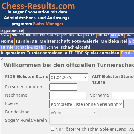
Logged on: Gast
Arabic
ARM
AZE
BIH
BUL
CAT
CHN
CRO
CZE
DEN
ENG
ESP
FAI
FIN
FRA
GER
GRE
INA
I
Home
TurnierDB
Meisterschaft
Foto-Galerie
Meldekartei
El
Turnierschach-Elozahl
Schnellschach-Elozahl
Allgemeines
Turnier anmelden: AUT
FIDE
Spieler anmelden
Elo AU
Willkommen bei den offiziellen Turnierscha
FIDE-Elolisten Stand
AUT-Elolisten Stand
13.945
Personennummer
Nachname
Vorname
Ebene
Bundesland
Spgem./Kreis/Verein
Nur "österreichische" Spieler (Land=A