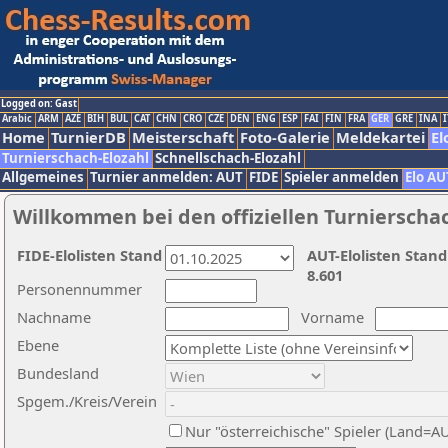
Logged on: Gast
Arabic
ARM
AZE
BIH
BUL
CAT
CHN
CRO
CZE
DEN
ENG
ESP
FAI
FIN
FRA
GER
GRE
INA
I
Home
TurnierDB
Meisterschaft
Foto-Galerie
Meldekartei
El
Turnierschach-Elozahl
Schnellschach-Elozahl
Allgemeines
Turnier anmelden: AUT
FIDE
Spieler anmelden
Elo AU
Willkommen bei den offiziellen Turnierscha
FIDE-Elolisten Stand
AUT-Elolisten Stand
8.601
Personennummer
Nachname
Vorname
Ebene
Bundesland
Spgem./Kreis/Verein
Nur "österreichische" Spieler (Land=A