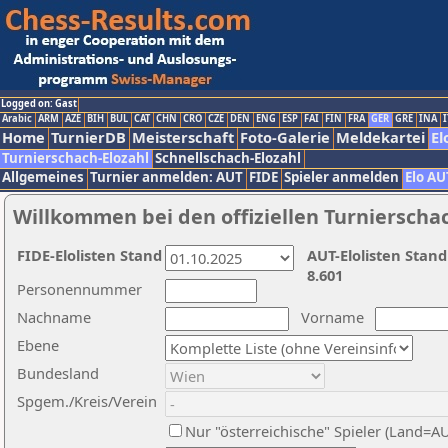
Logged on: Gast
Arabic
ARM
AZE
BIH
BUL
CAT
CHN
CRO
CZE
DEN
ENG
ESP
FAI
FIN
FRA
GER
GRE
INA
I
Home
TurnierDB
Meisterschaft
Foto-Galerie
Meldekartei
El
Turnierschach-Elozahl
Schnellschach-Elozahl
Allgemeines
Turnier anmelden: AUT
FIDE
Spieler anmelden
Elo AU
Willkommen bei den offiziellen Turnierscha
FIDE-Elolisten Stand
AUT-Elolisten Stand
8.601
Personennummer
Nachname
Vorname
Ebene
Bundesland
Spgem./Kreis/Verein
Nur "österreichische" Spieler (Land=A