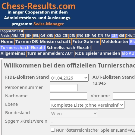
Logged on: Gast
Arabic
ARM
AZE
BIH
BUL
CAT
CHN
CRO
CZE
DEN
ENG
ESP
FAI
FIN
FRA
GER
GRE
INA
I
Home
TurnierDB
Meisterschaft
Foto-Galerie
Meldekartei
El
Turnierschach-Elozahl
Schnellschach-Elozahl
Allgemeines
Turnier anmelden: AUT
FIDE
Spieler anmelden
Elo AU
Willkommen bei den offiziellen Turnierscha
FIDE-Elolisten Stand
AUT-Elolisten Stand
13.945
Personennummer
Nachname
Vorname
Ebene
Bundesland
Spgem./Kreis/Verein
Nur "österreichische" Spieler (Land=A