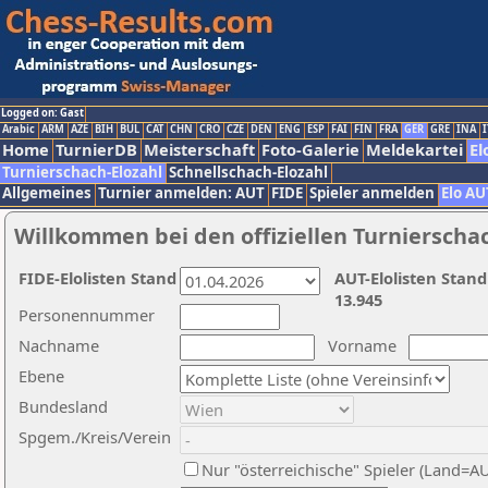
Logged on: Gast
Arabic
ARM
AZE
BIH
BUL
CAT
CHN
CRO
CZE
DEN
ENG
ESP
FAI
FIN
FRA
GER
GRE
INA
I
Home
TurnierDB
Meisterschaft
Foto-Galerie
Meldekartei
El
Turnierschach-Elozahl
Schnellschach-Elozahl
Allgemeines
Turnier anmelden: AUT
FIDE
Spieler anmelden
Elo AU
Willkommen bei den offiziellen Turnierscha
FIDE-Elolisten Stand
AUT-Elolisten Stand
13.945
Personennummer
Nachname
Vorname
Ebene
Bundesland
Spgem./Kreis/Verein
Nur "österreichische" Spieler (Land=A