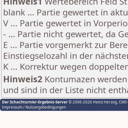
Hinweis1
Wertebereich Feld St 
blank ... Partie gewertet in akt
V ... Partie gewertet in Vorperi
- ... Partie nicht gewertet, da 
E ... Partie vorgemerkt zur Be
Einstiegselozahl in der nächst
K ... Korrektur wegen doppelt
Hinweis2
Kontumazen werden g
und sind in der Liste nicht enth
Der Schachturnier-Ergebnis-Server
© 2006-2026 Heinz Herzog
, CMS
Impressum / Nutzungsbedingungen