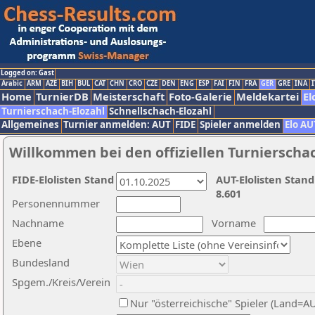
Logged on: Gast
Arabic
ARM
AZE
BIH
BUL
CAT
CHN
CRO
CZE
DEN
ENG
ESP
FAI
FIN
FRA
GER
GRE
INA
I
Home
TurnierDB
Meisterschaft
Foto-Galerie
Meldekartei
El
Turnierschach-Elozahl
Schnellschach-Elozahl
Allgemeines
Turnier anmelden: AUT
FIDE
Spieler anmelden
Elo AU
Willkommen bei den offiziellen Turnierscha
FIDE-Elolisten Stand
AUT-Elolisten Stand
8.601
Personennummer
Nachname
Vorname
Ebene
Bundesland
Spgem./Kreis/Verein
Nur "österreichische" Spieler (Land=A