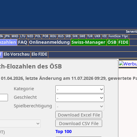
Servert
TA
JPN
MKD
LTU
NED
POL
POR
ROU
RUS
SRB
SVK
SWE
TUR
UKR
VIE
FontSize:11pt
ozahlen
FAQ
Onlineanmeldung
Swiss-Manager
ÖSB
FIDE
T
Elo Vorschau
Elo FIDE
ch-Elozahlen des ÖSB
 01.04.2026, letzte Änderung am 11.07.2026 09:29, gewertete P
Kategorie
Geschlecht
Spielberechtigung
Top 100
UT)