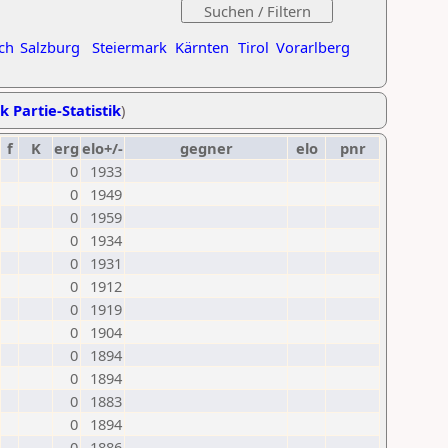
ch
Salzburg
Steiermark
Kärnten
Tirol
Vorarlberg
k Partie-Statistik
)
f
K
erg
elo+/-
gegner
elo
pnr
0
1933
0
1949
0
1959
0
1934
0
1931
0
1912
0
1919
0
1904
0
1894
0
1894
0
1883
0
1894
0
1886