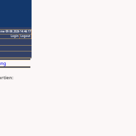
ime 09.08.2026 14:46:17
Login
Logout
artien: