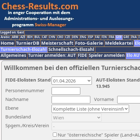
Logged on: Gast
Arabic
ARM
AZE
BIH
BUL
CAT
CHN
CRO
CZE
DEN
ENG
ESP
FAI
FIN
FRA
GER
GRE
INA
I
Home
TurnierDB
Meisterschaft
Foto-Galerie
Meldekartei
El
Turnierschach-Elozahl
Schnellschach-Elozahl
Allgemeines
Turnier anmelden: AUT
FIDE
Spieler anmelden
Elo AU
Willkommen bei den offiziellen Turnierscha
FIDE-Elolisten Stand
AUT-Elolisten Stand
13.945
Personennummer
Nachname
Vorname
Ebene
Bundesland
Spgem./Kreis/Verein
Nur "österreichische" Spieler (Land=A