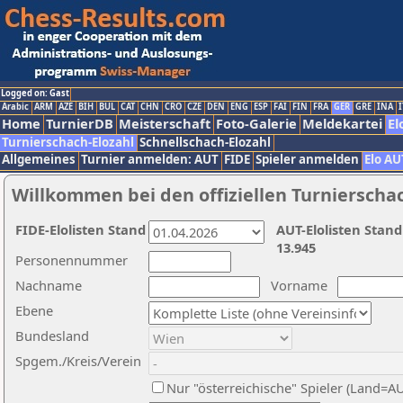
Logged on: Gast
Arabic
ARM
AZE
BIH
BUL
CAT
CHN
CRO
CZE
DEN
ENG
ESP
FAI
FIN
FRA
GER
GRE
INA
I
Home
TurnierDB
Meisterschaft
Foto-Galerie
Meldekartei
El
Turnierschach-Elozahl
Schnellschach-Elozahl
Allgemeines
Turnier anmelden: AUT
FIDE
Spieler anmelden
Elo AU
Willkommen bei den offiziellen Turnierscha
FIDE-Elolisten Stand
AUT-Elolisten Stand
13.945
Personennummer
Nachname
Vorname
Ebene
Bundesland
Spgem./Kreis/Verein
Nur "österreichische" Spieler (Land=A