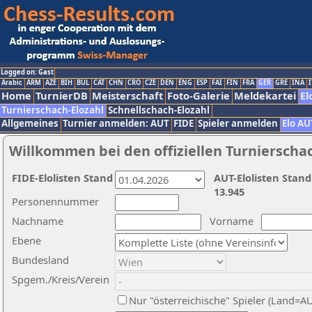
Logged on: Gast
Arabic
ARM
AZE
BIH
BUL
CAT
CHN
CRO
CZE
DEN
ENG
ESP
FAI
FIN
FRA
GER
GRE
INA
I
Home
TurnierDB
Meisterschaft
Foto-Galerie
Meldekartei
El
Turnierschach-Elozahl
Schnellschach-Elozahl
Allgemeines
Turnier anmelden: AUT
FIDE
Spieler anmelden
Elo AU
Willkommen bei den offiziellen Turnierscha
FIDE-Elolisten Stand
AUT-Elolisten Stand
13.945
Personennummer
Nachname
Vorname
Ebene
Bundesland
Spgem./Kreis/Verein
Nur "österreichische" Spieler (Land=A