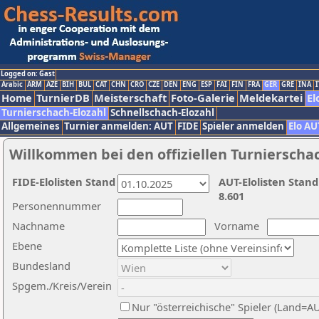
Logged on: Gast
Arabic
ARM
AZE
BIH
BUL
CAT
CHN
CRO
CZE
DEN
ENG
ESP
FAI
FIN
FRA
GER
GRE
INA
I
Home
TurnierDB
Meisterschaft
Foto-Galerie
Meldekartei
El
Turnierschach-Elozahl
Schnellschach-Elozahl
Allgemeines
Turnier anmelden: AUT
FIDE
Spieler anmelden
Elo AU
Willkommen bei den offiziellen Turnierscha
FIDE-Elolisten Stand
AUT-Elolisten Stand
8.601
Personennummer
Nachname
Vorname
Ebene
Bundesland
Spgem./Kreis/Verein
Nur "österreichische" Spieler (Land=A