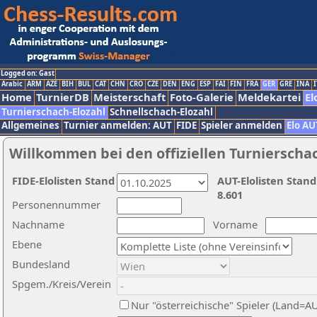
Logged on: Gast
Arabic
ARM
AZE
BIH
BUL
CAT
CHN
CRO
CZE
DEN
ENG
ESP
FAI
FIN
FRA
GER
GRE
INA
I
Home
TurnierDB
Meisterschaft
Foto-Galerie
Meldekartei
El
Turnierschach-Elozahl
Schnellschach-Elozahl
Allgemeines
Turnier anmelden: AUT
FIDE
Spieler anmelden
Elo AU
Willkommen bei den offiziellen Turnierscha
FIDE-Elolisten Stand
AUT-Elolisten Stand
8.601
Personennummer
Nachname
Vorname
Ebene
Bundesland
Spgem./Kreis/Verein
Nur "österreichische" Spieler (Land=A