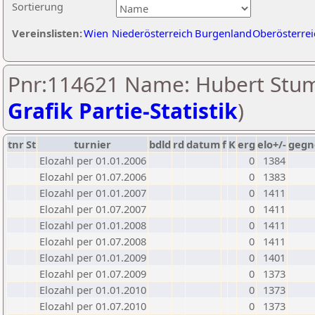
Sortierung
Vereinslisten:
Wien
Niederösterreich
Burgenland
Oberösterrei
Pnr:114621 Name: Hubert Stum
Grafik Partie-Statistik
)
tnr
St
turnier
bdld
rd
datum
f
K
erg
elo+/-
gegn
Elozahl per 01.01.2006
0
1384
Elozahl per 01.07.2006
0
1383
Elozahl per 01.01.2007
0
1411
Elozahl per 01.07.2007
0
1411
Elozahl per 01.01.2008
0
1411
Elozahl per 01.07.2008
0
1411
Elozahl per 01.01.2009
0
1401
Elozahl per 01.07.2009
0
1373
Elozahl per 01.01.2010
0
1373
Elozahl per 01.07.2010
0
1373