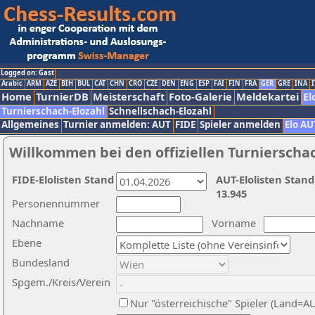
Logged on: Gast
Arabic
ARM
AZE
BIH
BUL
CAT
CHN
CRO
CZE
DEN
ENG
ESP
FAI
FIN
FRA
GER
GRE
INA
I
Home
TurnierDB
Meisterschaft
Foto-Galerie
Meldekartei
El
Turnierschach-Elozahl
Schnellschach-Elozahl
Allgemeines
Turnier anmelden: AUT
FIDE
Spieler anmelden
Elo AU
Willkommen bei den offiziellen Turnierscha
FIDE-Elolisten Stand
AUT-Elolisten Stand
13.945
Personennummer
Nachname
Vorname
Ebene
Bundesland
Spgem./Kreis/Verein
Nur "österreichische" Spieler (Land=A