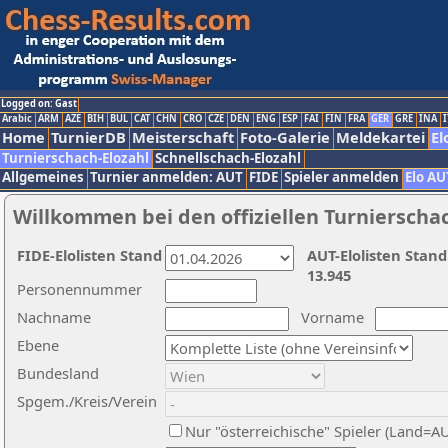
Logged on: Gast
Arabic
ARM
AZE
BIH
BUL
CAT
CHN
CRO
CZE
DEN
ENG
ESP
FAI
FIN
FRA
GER
GRE
INA
I
Home
TurnierDB
Meisterschaft
Foto-Galerie
Meldekartei
El
Turnierschach-Elozahl
Schnellschach-Elozahl
Allgemeines
Turnier anmelden: AUT
FIDE
Spieler anmelden
Elo AU
Willkommen bei den offiziellen Turnierscha
FIDE-Elolisten Stand
AUT-Elolisten Stand
13.945
Personennummer
Nachname
Vorname
Ebene
Bundesland
Spgem./Kreis/Verein
Nur "österreichische" Spieler (Land=A