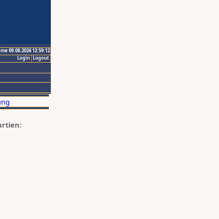
ime 09.08.2026 12:59:12
Login
Logout
artien: