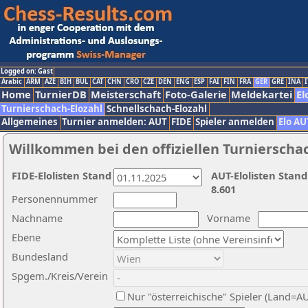
Logged on: Gast
Arabic
ARM
AZE
BIH
BUL
CAT
CHN
CRO
CZE
DEN
ENG
ESP
FAI
FIN
FRA
GER
GRE
INA
I
Home
TurnierDB
Meisterschaft
Foto-Galerie
Meldekartei
El
Turnierschach-Elozahl
Schnellschach-Elozahl
Allgemeines
Turnier anmelden: AUT
FIDE
Spieler anmelden
Elo AU
Willkommen bei den offiziellen Turnierscha
FIDE-Elolisten Stand
AUT-Elolisten Stand
8.601
Personennummer
Nachname
Vorname
Ebene
Bundesland
Spgem./Kreis/Verein
Nur "österreichische" Spieler (Land=A