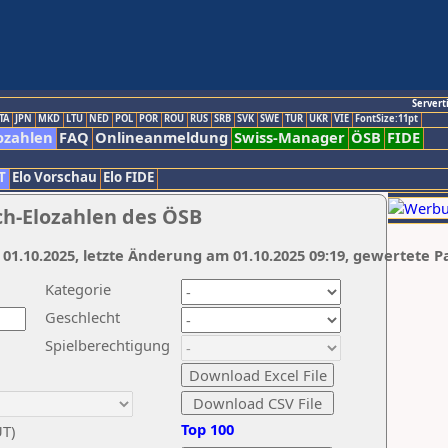
Servert
TA
JPN
MKD
LTU
NED
POL
POR
ROU
RUS
SRB
SVK
SWE
TUR
UKR
VIE
FontSize:11pt
ozahlen
FAQ
Onlineanmeldung
Swiss-Manager
ÖSB
FIDE
T
Elo Vorschau
Elo FIDE
ch-Elozahlen des ÖSB
 01.10.2025, letzte Änderung am 01.10.2025 09:19, gewertete P
Kategorie
Geschlecht
Spielberechtigung
Top 100
UT)