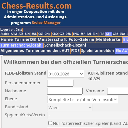
Logged on: Gast
Arabic
ARM
AZE
BIH
BUL
CAT
CHN
CRO
CZE
DEN
ENG
ESP
FAI
FIN
FRA
GER
GRE
INA
I
Home
TurnierDB
Meisterschaft
Foto-Galerie
Meldekartei
El
Turnierschach-Elozahl
Schnellschach-Elozahl
Allgemeines
Turnier anmelden: AUT
FIDE
Spieler anmelden
Elo AU
Willkommen bei den offiziellen Turnierscha
FIDE-Elolisten Stand
AUT-Elolisten Stand
10.879
Personennummer
Nachname
Vorname
Ebene
Bundesland
Spgem./Kreis/Verein
Nur "österreichische" Spieler (Land=A