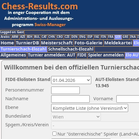
Logged on: Gast
Arabic
ARM
AZE
BIH
BUL
CAT
CHN
CRO
CZE
DEN
ENG
ESP
FAI
FIN
FRA
GER
GRE
INA
I
Home
TurnierDB
Meisterschaft
Foto-Galerie
Meldekartei
El
Turnierschach-Elozahl
Schnellschach-Elozahl
Allgemeines
Turnier anmelden: AUT
FIDE
Spieler anmelden
Elo AU
Willkommen bei den offiziellen Turnierscha
FIDE-Elolisten Stand
AUT-Elolisten Stand
13.945
Personennummer
Nachname
Vorname
Ebene
Bundesland
Spgem./Kreis/Verein
Nur "österreichische" Spieler (Land=A