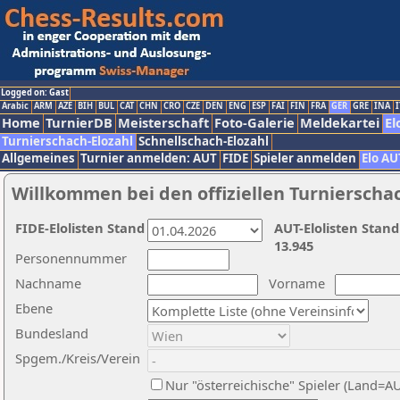
Logged on: Gast
Arabic
ARM
AZE
BIH
BUL
CAT
CHN
CRO
CZE
DEN
ENG
ESP
FAI
FIN
FRA
GER
GRE
INA
I
Home
TurnierDB
Meisterschaft
Foto-Galerie
Meldekartei
El
Turnierschach-Elozahl
Schnellschach-Elozahl
Allgemeines
Turnier anmelden: AUT
FIDE
Spieler anmelden
Elo AU
Willkommen bei den offiziellen Turnierscha
FIDE-Elolisten Stand
AUT-Elolisten Stand
13.945
Personennummer
Nachname
Vorname
Ebene
Bundesland
Spgem./Kreis/Verein
Nur "österreichische" Spieler (Land=A