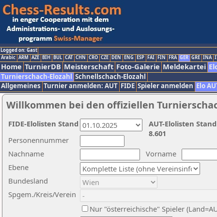
Logged on: Gast
Arabic
ARM
AZE
BIH
BUL
CAT
CHN
CRO
CZE
DEN
ENG
ESP
FAI
FIN
FRA
GER
GRE
INA
I
Home
TurnierDB
Meisterschaft
Foto-Galerie
Meldekartei
El
Turnierschach-Elozahl
Schnellschach-Elozahl
Allgemeines
Turnier anmelden: AUT
FIDE
Spieler anmelden
Elo AU
Willkommen bei den offiziellen Turnierscha
FIDE-Elolisten Stand
AUT-Elolisten Stand
8.601
Personennummer
Nachname
Vorname
Ebene
Bundesland
Spgem./Kreis/Verein
Nur "österreichische" Spieler (Land=A