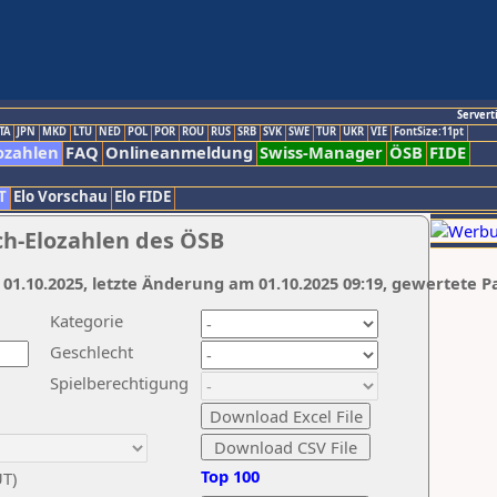
Servert
TA
JPN
MKD
LTU
NED
POL
POR
ROU
RUS
SRB
SVK
SWE
TUR
UKR
VIE
FontSize:11pt
ozahlen
FAQ
Onlineanmeldung
Swiss-Manager
ÖSB
FIDE
T
Elo Vorschau
Elo FIDE
ch-Elozahlen des ÖSB
 01.10.2025, letzte Änderung am 01.10.2025 09:19, gewertete P
Kategorie
Geschlecht
Spielberechtigung
Top 100
UT)