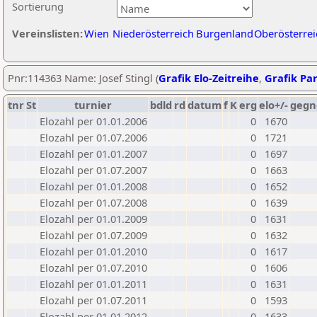
Sortierung
Vereinslisten:
Wien
Niederösterreich
Burgenland
Oberösterrei
Pnr:114363 Name: Josef Stingl (
Grafik Elo-Zeitreihe
,
Grafik Par
tnr
St
turnier
bdld
rd
datum
f
K
erg
elo+/-
gegn
Elozahl per 01.01.2006
0
1670
Elozahl per 01.07.2006
0
1721
Elozahl per 01.01.2007
0
1697
Elozahl per 01.07.2007
0
1663
Elozahl per 01.01.2008
0
1652
Elozahl per 01.07.2008
0
1639
Elozahl per 01.01.2009
0
1631
Elozahl per 01.07.2009
0
1632
Elozahl per 01.01.2010
0
1617
Elozahl per 01.07.2010
0
1606
Elozahl per 01.01.2011
0
1631
Elozahl per 01.07.2011
0
1593
Elozahl per 01.01.2012
0
1633