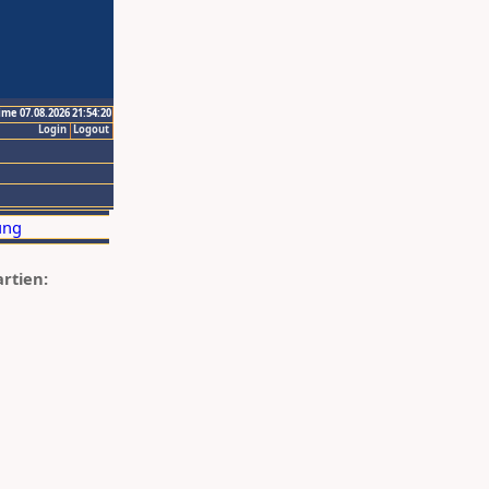
ime 07.08.2026 21:54:20
Login
Logout
artien: