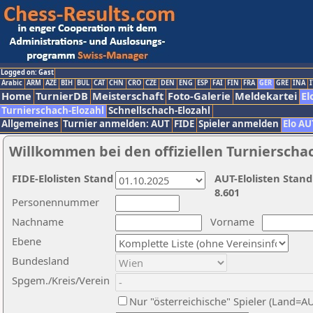
Logged on: Gast
Arabic
ARM
AZE
BIH
BUL
CAT
CHN
CRO
CZE
DEN
ENG
ESP
FAI
FIN
FRA
GER
GRE
INA
I
Home
TurnierDB
Meisterschaft
Foto-Galerie
Meldekartei
El
Turnierschach-Elozahl
Schnellschach-Elozahl
Allgemeines
Turnier anmelden: AUT
FIDE
Spieler anmelden
Elo AU
Willkommen bei den offiziellen Turnierscha
FIDE-Elolisten Stand
AUT-Elolisten Stand
8.601
Personennummer
Nachname
Vorname
Ebene
Bundesland
Spgem./Kreis/Verein
Nur "österreichische" Spieler (Land=A