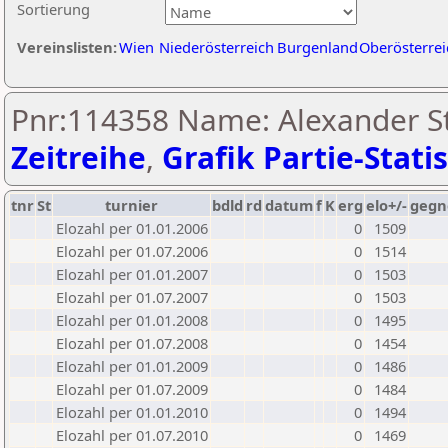
Sortierung
Vereinslisten:
Wien
Niederösterreich
Burgenland
Oberösterrei
Pnr:114358 Name: Alexander Sti
Zeitreihe
,
Grafik Partie-Statis
tnr
St
turnier
bdld
rd
datum
f
K
erg
elo+/-
gegn
Elozahl per 01.01.2006
0
1509
Elozahl per 01.07.2006
0
1514
Elozahl per 01.01.2007
0
1503
Elozahl per 01.07.2007
0
1503
Elozahl per 01.01.2008
0
1495
Elozahl per 01.07.2008
0
1454
Elozahl per 01.01.2009
0
1486
Elozahl per 01.07.2009
0
1484
Elozahl per 01.01.2010
0
1494
Elozahl per 01.07.2010
0
1469