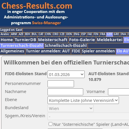
Logged on: Gast
Arabic
ARM
AZE
BIH
BUL
CAT
CHN
CRO
CZE
DEN
ENG
ESP
FAI
FIN
FRA
GER
GRE
INA
I
Home
TurnierDB
Meisterschaft
Foto-Galerie
Meldekartei
El
Turnierschach-Elozahl
Schnellschach-Elozahl
Allgemeines
Turnier anmelden: AUT
FIDE
Spieler anmelden
Elo AU
Willkommen bei den offiziellen Turnierscha
FIDE-Elolisten Stand
AUT-Elolisten Stand
10.879
Personennummer
Nachname
Vorname
Ebene
Bundesland
Spgem./Kreis/Verein
Nur "österreichische" Spieler (Land=A