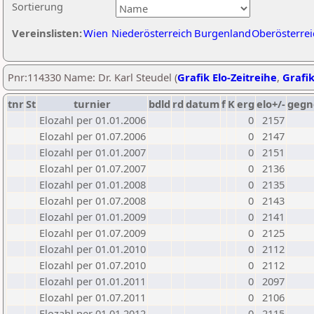
Sortierung
Vereinslisten:
Wien
Niederösterreich
Burgenland
Oberösterrei
Pnr:114330 Name: Dr. Karl Steudel (
Grafik Elo-Zeitreihe
,
Grafik
tnr
St
turnier
bdld
rd
datum
f
K
erg
elo+/-
gegn
Elozahl per 01.01.2006
0
2157
Elozahl per 01.07.2006
0
2147
Elozahl per 01.01.2007
0
2151
Elozahl per 01.07.2007
0
2136
Elozahl per 01.01.2008
0
2135
Elozahl per 01.07.2008
0
2143
Elozahl per 01.01.2009
0
2141
Elozahl per 01.07.2009
0
2125
Elozahl per 01.01.2010
0
2112
Elozahl per 01.07.2010
0
2112
Elozahl per 01.01.2011
0
2097
Elozahl per 01.07.2011
0
2106
Elozahl per 01.01.2012
0
2115