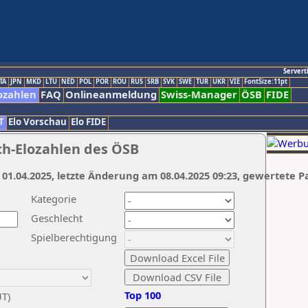
Servert
TA
JPN
MKD
LTU
NED
POL
POR
ROU
RUS
SRB
SVK
SWE
TUR
UKR
VIE
FontSize:11pt
ozahlen
FAQ
Onlineanmeldung
Swiss-Manager
ÖSB
FIDE
T
Elo Vorschau
Elo FIDE
ch-Elozahlen des ÖSB
 01.04.2025, letzte Änderung am 08.04.2025 09:23, gewertete P
Kategorie
Geschlecht
Spielberechtigung
Top 100
UT)