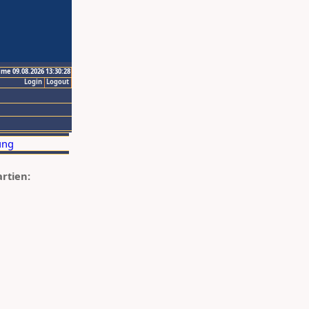
ime 09.08.2026 13:30:28
Login
Logout
artien: