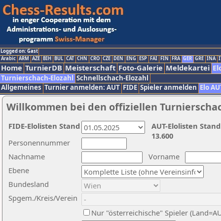
Logged on: Gast
Arabic
ARM
AZE
BIH
BUL
CAT
CHN
CRO
CZE
DEN
ENG
ESP
FAI
FIN
FRA
GER
GRE
INA
I
Home
TurnierDB
Meisterschaft
Foto-Galerie
Meldekartei
El
Turnierschach-Elozahl
Schnellschach-Elozahl
Allgemeines
Turnier anmelden: AUT
FIDE
Spieler anmelden
Elo AU
Willkommen bei den offiziellen Turnierscha
FIDE-Elolisten Stand
AUT-Elolisten Stand
13.600
Personennummer
Nachname
Vorname
Ebene
Bundesland
Spgem./Kreis/Verein
Nur "österreichische" Spieler (Land=A