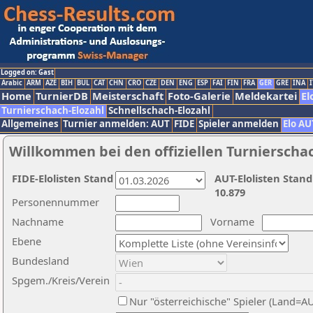
Logged on: Gast
Arabic
ARM
AZE
BIH
BUL
CAT
CHN
CRO
CZE
DEN
ENG
ESP
FAI
FIN
FRA
GER
GRE
INA
I
Home
TurnierDB
Meisterschaft
Foto-Galerie
Meldekartei
El
Turnierschach-Elozahl
Schnellschach-Elozahl
Allgemeines
Turnier anmelden: AUT
FIDE
Spieler anmelden
Elo AU
Willkommen bei den offiziellen Turnierscha
FIDE-Elolisten Stand
AUT-Elolisten Stand
10.879
Personennummer
Nachname
Vorname
Ebene
Bundesland
Spgem./Kreis/Verein
Nur "österreichische" Spieler (Land=A