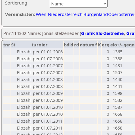
Sortierung
Vereinslisten:
Wien
Niederösterreich
Burgenland
Oberösterrei
Pnr:114302 Name: Jonas Stelzeneder (
Grafik Elo-Zeitreihe
,
Graf
tnr
St
turnier
bdld
rd
datum
f
K
erg
elo+/-
gegn
Elozahl per 01.01.2006
0
1365
Elozahl per 01.07.2006
0
1388
Elozahl per 01.01.2007
0
1431
Elozahl per 01.07.2007
0
1507
Elozahl per 01.01.2008
0
1440
Elozahl per 01.07.2008
0
1441
Elozahl per 01.01.2009
0
1598
Elozahl per 01.07.2009
0
1532
Elozahl per 01.01.2010
0
1587
Elozahl per 01.07.2010
0
1658
Elozahl per 01.01.2011
0
1658
Elozahl per 01.07.2011
0
1658
Elozahl per 01.01.2012
0
1658