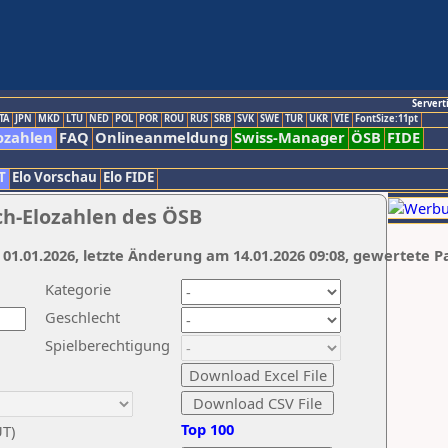
Servert
TA
JPN
MKD
LTU
NED
POL
POR
ROU
RUS
SRB
SVK
SWE
TUR
UKR
VIE
FontSize:11pt
ozahlen
FAQ
Onlineanmeldung
Swiss-Manager
ÖSB
FIDE
T
Elo Vorschau
Elo FIDE
ch-Elozahlen des ÖSB
 01.01.2026, letzte Änderung am 14.01.2026 09:08, gewertete P
Kategorie
Geschlecht
Spielberechtigung
Top 100
UT)