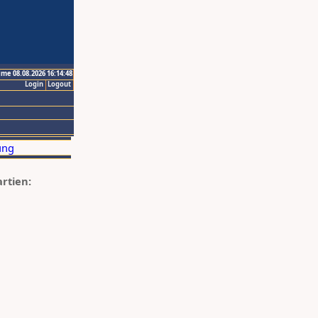
ime 08.08.2026 16:14:48
Login
Logout
artien: