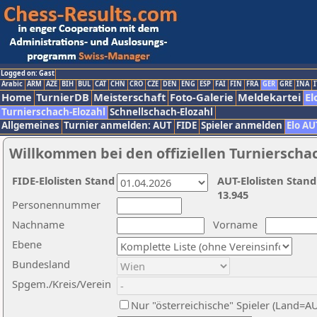
Logged on: Gast
Arabic
ARM
AZE
BIH
BUL
CAT
CHN
CRO
CZE
DEN
ENG
ESP
FAI
FIN
FRA
GER
GRE
INA
I
Home
TurnierDB
Meisterschaft
Foto-Galerie
Meldekartei
El
Turnierschach-Elozahl
Schnellschach-Elozahl
Allgemeines
Turnier anmelden: AUT
FIDE
Spieler anmelden
Elo AU
Willkommen bei den offiziellen Turnierscha
FIDE-Elolisten Stand
AUT-Elolisten Stand
13.945
Personennummer
Nachname
Vorname
Ebene
Bundesland
Spgem./Kreis/Verein
Nur "österreichische" Spieler (Land=A