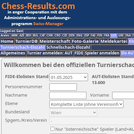
Logged on: Gast
Arabic
ARM
AZE
BIH
BUL
CAT
CHN
CRO
CZE
DEN
ENG
ESP
FAI
FIN
FRA
GER
GRE
INA
I
Home
TurnierDB
Meisterschaft
Foto-Galerie
Meldekartei
El
Turnierschach-Elozahl
Schnellschach-Elozahl
Allgemeines
Turnier anmelden: AUT
FIDE
Spieler anmelden
Elo AU
Willkommen bei den offiziellen Turnierscha
FIDE-Elolisten Stand
AUT-Elolisten Stand
13.600
Personennummer
Nachname
Vorname
Ebene
Bundesland
Spgem./Kreis/Verein
Nur "österreichische" Spieler (Land=A