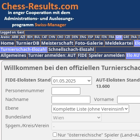
Logged on: Gast
Arabic
ARM
AZE
BIH
BUL
CAT
CHN
CRO
CZE
DEN
ENG
ESP
FAI
FIN
FRA
GER
GRE
INA
I
Home
TurnierDB
Meisterschaft
Foto-Galerie
Meldekartei
El
Turnierschach-Elozahl
Schnellschach-Elozahl
Allgemeines
Turnier anmelden: AUT
FIDE
Spieler anmelden
Elo AU
Willkommen bei den offiziellen Turnierscha
FIDE-Elolisten Stand
AUT-Elolisten Stand
13.600
Personennummer
Nachname
Vorname
Ebene
Bundesland
Spgem./Kreis/Verein
Nur "österreichische" Spieler (Land=A