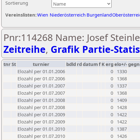
Sortierung
Vereinslisten:
Wien
Niederösterreich
Burgenland
Oberösterrei
Pnr:114268 Name: Josef Steinle
Zeitreihe
,
Grafik Partie-Statis
tnr
St
turnier
bdld
rd
datum
f
K
erg
elo+/-
gegn
Elozahl per 01.01.2006
0
1330
Elozahl per 01.07.2006
0
1368
Elozahl per 01.01.2007
0
1337
Elozahl per 01.07.2007
0
1368
Elozahl per 01.01.2008
0
1409
Elozahl per 01.07.2008
0
1428
Elozahl per 01.01.2009
0
1422
Elozahl per 01.07.2009
0
1422
Elozahl per 01.01.2010
0
1387
Elozahl per 01.07.2010
0
1426