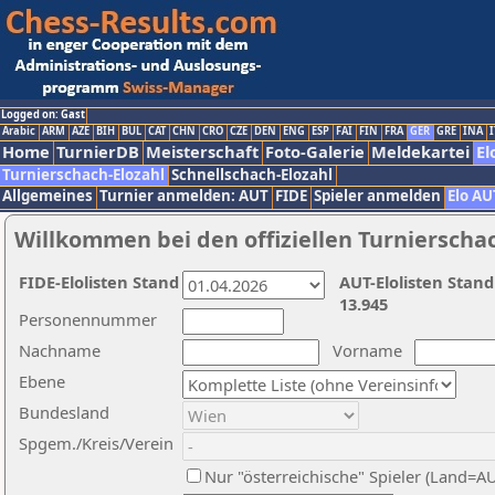
Logged on: Gast
Arabic
ARM
AZE
BIH
BUL
CAT
CHN
CRO
CZE
DEN
ENG
ESP
FAI
FIN
FRA
GER
GRE
INA
I
Home
TurnierDB
Meisterschaft
Foto-Galerie
Meldekartei
El
Turnierschach-Elozahl
Schnellschach-Elozahl
Allgemeines
Turnier anmelden: AUT
FIDE
Spieler anmelden
Elo AU
Willkommen bei den offiziellen Turnierscha
FIDE-Elolisten Stand
AUT-Elolisten Stand
13.945
Personennummer
Nachname
Vorname
Ebene
Bundesland
Spgem./Kreis/Verein
Nur "österreichische" Spieler (Land=A