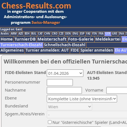
Logged on: Gast
Arabic
ARM
AZE
BIH
BUL
CAT
CHN
CRO
CZE
DEN
ENG
ESP
FAI
FIN
FRA
GER
GRE
INA
I
Home
TurnierDB
Meisterschaft
Foto-Galerie
Meldekartei
El
Turnierschach-Elozahl
Schnellschach-Elozahl
Allgemeines
Turnier anmelden: AUT
FIDE
Spieler anmelden
Elo AU
Willkommen bei den offiziellen Turnierscha
FIDE-Elolisten Stand
AUT-Elolisten Stand
13.945
Personennummer
Nachname
Vorname
Ebene
Bundesland
Spgem./Kreis/Verein
Nur "österreichische" Spieler (Land=A