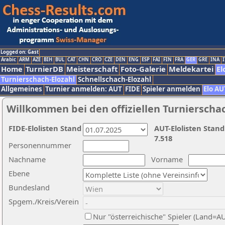
Logged on: Gast
Arabic
ARM
AZE
BIH
BUL
CAT
CHN
CRO
CZE
DEN
ENG
ESP
FAI
FIN
FRA
GER
GRE
INA
I
Home
TurnierDB
Meisterschaft
Foto-Galerie
Meldekartei
El
Turnierschach-Elozahl
Schnellschach-Elozahl
Allgemeines
Turnier anmelden: AUT
FIDE
Spieler anmelden
Elo AU
Willkommen bei den offiziellen Turnierscha
FIDE-Elolisten Stand
AUT-Elolisten Stand
7.518
Personennummer
Nachname
Vorname
Ebene
Bundesland
Spgem./Kreis/Verein
Nur "österreichische" Spieler (Land=A