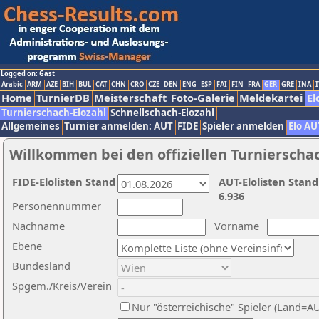
Logged on: Gast
Arabic
ARM
AZE
BIH
BUL
CAT
CHN
CRO
CZE
DEN
ENG
ESP
FAI
FIN
FRA
GER
GRE
INA
I
Home
TurnierDB
Meisterschaft
Foto-Galerie
Meldekartei
El
Turnierschach-Elozahl
Schnellschach-Elozahl
Allgemeines
Turnier anmelden: AUT
FIDE
Spieler anmelden
Elo AU
Willkommen bei den offiziellen Turnierscha
FIDE-Elolisten Stand
AUT-Elolisten Stand
6.936
Personennummer
Nachname
Vorname
Ebene
Bundesland
Spgem./Kreis/Verein
Nur "österreichische" Spieler (Land=A