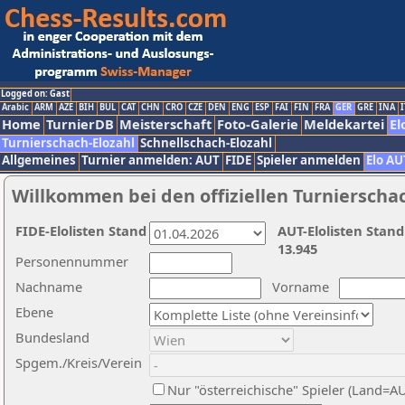
Logged on: Gast
Arabic
ARM
AZE
BIH
BUL
CAT
CHN
CRO
CZE
DEN
ENG
ESP
FAI
FIN
FRA
GER
GRE
INA
I
Home
TurnierDB
Meisterschaft
Foto-Galerie
Meldekartei
El
Turnierschach-Elozahl
Schnellschach-Elozahl
Allgemeines
Turnier anmelden: AUT
FIDE
Spieler anmelden
Elo AU
Willkommen bei den offiziellen Turnierscha
FIDE-Elolisten Stand
AUT-Elolisten Stand
13.945
Personennummer
Nachname
Vorname
Ebene
Bundesland
Spgem./Kreis/Verein
Nur "österreichische" Spieler (Land=A