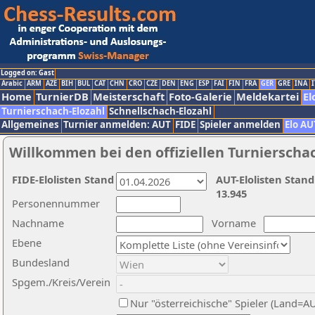
Logged on: Gast
Arabic
ARM
AZE
BIH
BUL
CAT
CHN
CRO
CZE
DEN
ENG
ESP
FAI
FIN
FRA
GER
GRE
INA
I
Home
TurnierDB
Meisterschaft
Foto-Galerie
Meldekartei
El
Turnierschach-Elozahl
Schnellschach-Elozahl
Allgemeines
Turnier anmelden: AUT
FIDE
Spieler anmelden
Elo AU
Willkommen bei den offiziellen Turnierscha
FIDE-Elolisten Stand
AUT-Elolisten Stand
13.945
Personennummer
Nachname
Vorname
Ebene
Bundesland
Spgem./Kreis/Verein
Nur "österreichische" Spieler (Land=A