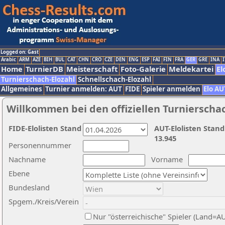
Logged on: Gast
Arabic
ARM
AZE
BIH
BUL
CAT
CHN
CRO
CZE
DEN
ENG
ESP
FAI
FIN
FRA
GER
GRE
INA
I
Home
TurnierDB
Meisterschaft
Foto-Galerie
Meldekartei
El
Turnierschach-Elozahl
Schnellschach-Elozahl
Allgemeines
Turnier anmelden: AUT
FIDE
Spieler anmelden
Elo AU
Willkommen bei den offiziellen Turnierscha
FIDE-Elolisten Stand
AUT-Elolisten Stand
13.945
Personennummer
Nachname
Vorname
Ebene
Bundesland
Spgem./Kreis/Verein
Nur "österreichische" Spieler (Land=A