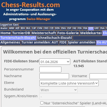
Logged on: Gast
Arabic
ARM
AZE
BIH
BUL
CAT
CHN
CRO
CZE
DEN
ENG
ESP
FAI
FIN
FRA
GER
GRE
INA
I
Home
TurnierDB
Meisterschaft
Foto-Galerie
Meldekartei
El
Turnierschach-Elozahl
Schnellschach-Elozahl
Allgemeines
Turnier anmelden: AUT
FIDE
Spieler anmelden
Elo AU
Willkommen bei den offiziellen Turnierscha
FIDE-Elolisten Stand
AUT-Elolisten Stand
13.945
Personennummer
Nachname
Vorname
Ebene
Bundesland
Spgem./Kreis/Verein
Nur "österreichische" Spieler (Land=A