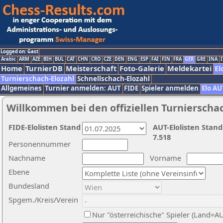
Logged on: Gast
Arabic
ARM
AZE
BIH
BUL
CAT
CHN
CRO
CZE
DEN
ENG
ESP
FAI
FIN
FRA
GER
GRE
INA
I
Home
TurnierDB
Meisterschaft
Foto-Galerie
Meldekartei
El
Turnierschach-Elozahl
Schnellschach-Elozahl
Allgemeines
Turnier anmelden: AUT
FIDE
Spieler anmelden
Elo AU
Willkommen bei den offiziellen Turnierscha
FIDE-Elolisten Stand
AUT-Elolisten Stand
7.518
Personennummer
Nachname
Vorname
Ebene
Bundesland
Spgem./Kreis/Verein
Nur "österreichische" Spieler (Land=A