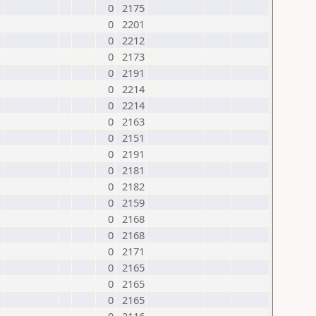
0
2175
0
2201
0
2212
0
2173
0
2191
0
2214
0
2214
0
2163
0
2151
0
2191
0
2181
0
2182
0
2159
0
2168
0
2168
0
2171
0
2165
0
2165
0
2165