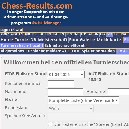
Logged on: Gast
Arabic
ARM
AZE
BIH
BUL
CAT
CHN
CRO
CZE
DEN
ENG
ESP
FAI
FIN
FRA
GER
GRE
INA
I
Home
TurnierDB
Meisterschaft
Foto-Galerie
Meldekartei
El
Turnierschach-Elozahl
Schnellschach-Elozahl
Allgemeines
Turnier anmelden: AUT
FIDE
Spieler anmelden
Elo AU
Willkommen bei den offiziellen Turnierscha
FIDE-Elolisten Stand
AUT-Elolisten Stand
13.945
Personennummer
Nachname
Vorname
Ebene
Bundesland
Spgem./Kreis/Verein
Nur "österreichische" Spieler (Land=A