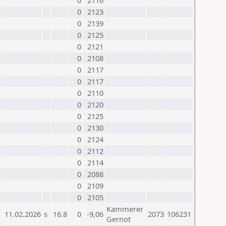
0
2116
0
2123
0
2139
0
2125
0
2121
0
2108
0
2117
0
2117
0
2110
0
2120
0
2125
0
2130
0
2124
0
2112
0
2114
0
2088
0
2109
0
2105
Kammerer
11.02.2026
s
16.8
0
-9,06
2073
106231
Gernot