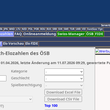
Servert
TA
JPN
MKD
LTU
NED
POL
POR
ROU
RUS
SRB
SVK
SWE
TUR
UKR
VIE
FontSize:11pt
ozahlen
FAQ
Onlineanmeldung
Swiss-Manager
ÖSB
FIDE
T
Elo Vorschau
Elo FIDE
ch-Elozahlen des ÖSB
 01.04.2026, letzte Änderung am 11.07.2026 09:29, gewertete P
Kategorie
Geschlecht
Spielberechtigung
Top 100
UT)