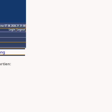
ime 07.08.2026 21:31:00
Login
Logout
artien: