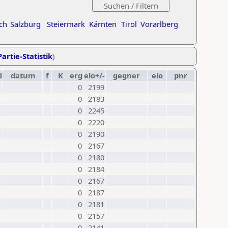
ch
Salzburg
Steiermark
Kärnten
Tirol
Vorarlberg
artie-Statistik
)
d
datum
f
K
erg
elo+/-
gegner
elo
pnr
0
2199
0
2183
0
2245
0
2220
0
2190
0
2167
0
2180
0
2184
0
2167
0
2187
0
2181
0
2157
0
2141