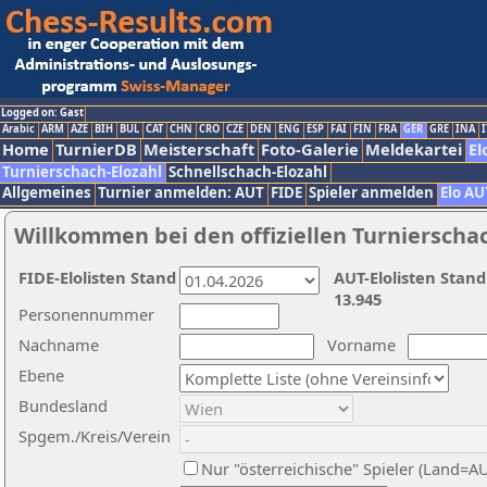
Logged on: Gast
Arabic
ARM
AZE
BIH
BUL
CAT
CHN
CRO
CZE
DEN
ENG
ESP
FAI
FIN
FRA
GER
GRE
INA
I
Home
TurnierDB
Meisterschaft
Foto-Galerie
Meldekartei
El
Turnierschach-Elozahl
Schnellschach-Elozahl
Allgemeines
Turnier anmelden: AUT
FIDE
Spieler anmelden
Elo AU
Willkommen bei den offiziellen Turnierscha
FIDE-Elolisten Stand
AUT-Elolisten Stand
13.945
Personennummer
Nachname
Vorname
Ebene
Bundesland
Spgem./Kreis/Verein
Nur "österreichische" Spieler (Land=A