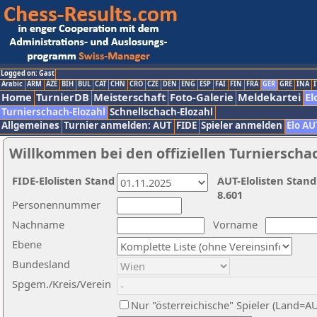
Logged on: Gast
Arabic
ARM
AZE
BIH
BUL
CAT
CHN
CRO
CZE
DEN
ENG
ESP
FAI
FIN
FRA
GER
GRE
INA
I
Home
TurnierDB
Meisterschaft
Foto-Galerie
Meldekartei
El
Turnierschach-Elozahl
Schnellschach-Elozahl
Allgemeines
Turnier anmelden: AUT
FIDE
Spieler anmelden
Elo AU
Willkommen bei den offiziellen Turnierscha
FIDE-Elolisten Stand
AUT-Elolisten Stand
8.601
Personennummer
Nachname
Vorname
Ebene
Bundesland
Spgem./Kreis/Verein
Nur "österreichische" Spieler (Land=A