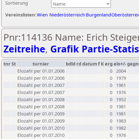
Sortierung
Vereinslisten:
Wien
Niederösterreich
Burgenland
Oberösterrei
Pnr:114136 Name: Erich Steige
Zeitreihe
,
Grafik Partie-Statis
tnr
St
turnier
bdld
rd
datum
f
K
erg
elo+/-
gegn
Elozahl per 01.01.2006
0
2004
Elozahl per 01.07.2006
0
1979
Elozahl per 01.01.2007
0
1961
Elozahl per 01.07.2007
0
1976
Elozahl per 01.01.2008
0
1952
Elozahl per 01.07.2008
0
1981
Elozahl per 01.01.2009
0
1981
Elozahl per 01.07.2009
0
1983
Elozahl per 01.01.2010
0
1982
Elozahl per 01.07.2010
0
1976