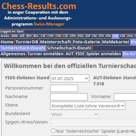
Logged on: Gast
Arabic
ARM
AZE
BIH
BUL
CAT
CHN
CRO
CZE
DEN
ENG
ESP
FAI
FIN
FRA
GER
GRE
INA
I
Home
TurnierDB
Meisterschaft
Foto-Galerie
Meldekartei
El
Turnierschach-Elozahl
Schnellschach-Elozahl
Allgemeines
Turnier anmelden: AUT
FIDE
Spieler anmelden
Elo AU
Willkommen bei den offiziellen Turnierscha
FIDE-Elolisten Stand
AUT-Elolisten Stand
7.518
Personennummer
Nachname
Vorname
Ebene
Bundesland
Spgem./Kreis/Verein
Nur "österreichische" Spieler (Land=A