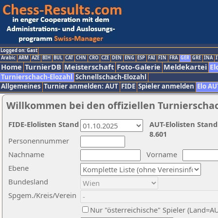
Logged on: Gast
Arabic
ARM
AZE
BIH
BUL
CAT
CHN
CRO
CZE
DEN
ENG
ESP
FAI
FIN
FRA
GER
GRE
INA
I
Home
TurnierDB
Meisterschaft
Foto-Galerie
Meldekartei
El
Turnierschach-Elozahl
Schnellschach-Elozahl
Allgemeines
Turnier anmelden: AUT
FIDE
Spieler anmelden
Elo AU
Willkommen bei den offiziellen Turnierscha
FIDE-Elolisten Stand
AUT-Elolisten Stand
8.601
Personennummer
Nachname
Vorname
Ebene
Bundesland
Spgem./Kreis/Verein
Nur "österreichische" Spieler (Land=A