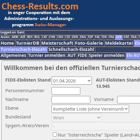
Logged on: Gast
Arabic
ARM
AZE
BIH
BUL
CAT
CHN
CRO
CZE
DEN
ENG
ESP
FAI
FIN
FRA
GER
GRE
INA
I
Home
TurnierDB
Meisterschaft
Foto-Galerie
Meldekartei
El
Turnierschach-Elozahl
Schnellschach-Elozahl
Allgemeines
Turnier anmelden: AUT
FIDE
Spieler anmelden
Elo AU
Willkommen bei den offiziellen Turnierscha
FIDE-Elolisten Stand
AUT-Elolisten Stand
13.945
Personennummer
Nachname
Vorname
Ebene
Bundesland
Spgem./Kreis/Verein
Nur "österreichische" Spieler (Land=A