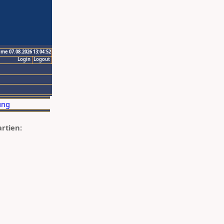
ime 07.08.2026 13:04:52
Login
Logout
artien: