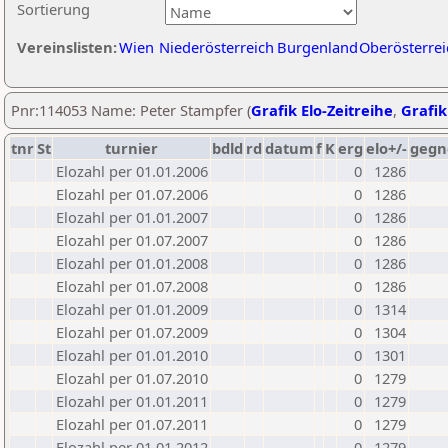
Sortierung
Vereinslisten:
Wien
Niederösterreich
Burgenland
Oberösterrei
Pnr:114053 Name: Peter Stampfer (
Grafik Elo-Zeitreihe
,
Grafik
tnr
St
turnier
bdld
rd
datum
f
K
erg
elo+/-
gegn
Elozahl per 01.01.2006
0
1286
Elozahl per 01.07.2006
0
1286
Elozahl per 01.01.2007
0
1286
Elozahl per 01.07.2007
0
1286
Elozahl per 01.01.2008
0
1286
Elozahl per 01.07.2008
0
1286
Elozahl per 01.01.2009
0
1314
Elozahl per 01.07.2009
0
1304
Elozahl per 01.01.2010
0
1301
Elozahl per 01.07.2010
0
1279
Elozahl per 01.01.2011
0
1279
Elozahl per 01.07.2011
0
1279
Elozahl per 01.01.2012
0
1279