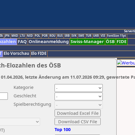
Servert
TA
JPN
MKD
LTU
NED
POL
POR
ROU
RUS
SRB
SVK
SWE
TUR
UKR
VIE
FontSize:11pt
ozahlen
FAQ
Onlineanmeldung
Swiss-Manager
ÖSB
FIDE
T
Elo Vorschau
Elo FIDE
ch-Elozahlen des ÖSB
 01.04.2026, letzte Änderung am 11.07.2026 09:29, gewertete P
Kategorie
Geschlecht
Spielberechtigung
Top 100
UT)