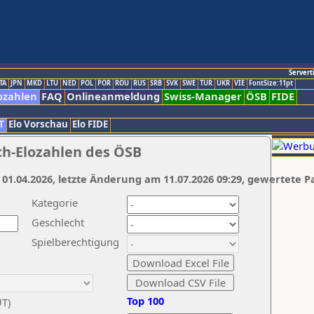
Servert
TA
JPN
MKD
LTU
NED
POL
POR
ROU
RUS
SRB
SVK
SWE
TUR
UKR
VIE
FontSize:11pt
ozahlen
FAQ
Onlineanmeldung
Swiss-Manager
ÖSB
FIDE
T
Elo Vorschau
Elo FIDE
ch-Elozahlen des ÖSB
 01.04.2026, letzte Änderung am 11.07.2026 09:29, gewertete P
Kategorie
Geschlecht
Spielberechtigung
Top 100
UT)