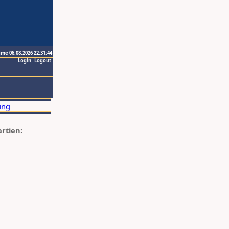
ime 06.08.2026 22:31:44
Login
Logout
artien: