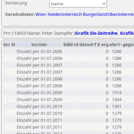
Sortierung
Vereinslisten:
Wien
Niederösterreich
Burgenland
Oberösterrei
Pnr:114053 Name: Peter Stampfer (
Grafik Elo-Zeitreihe
,
Grafik
tnr
St
turnier
bdld
rd
datum
f
K
erg
elo+/-
gegn
Elozahl per 01.01.2006
0
1286
Elozahl per 01.07.2006
0
1286
Elozahl per 01.01.2007
0
1286
Elozahl per 01.07.2007
0
1286
Elozahl per 01.01.2008
0
1286
Elozahl per 01.07.2008
0
1286
Elozahl per 01.01.2009
0
1314
Elozahl per 01.07.2009
0
1304
Elozahl per 01.01.2010
0
1301
Elozahl per 01.07.2010
0
1279
Elozahl per 01.01.2011
0
1279
Elozahl per 01.07.2011
0
1279
Elozahl per 01.01.2012
0
1279