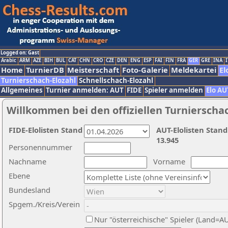
Logged on: Gast
Arabic
ARM
AZE
BIH
BUL
CAT
CHN
CRO
CZE
DEN
ENG
ESP
FAI
FIN
FRA
GER
GRE
INA
I
Home
TurnierDB
Meisterschaft
Foto-Galerie
Meldekartei
El
Turnierschach-Elozahl
Schnellschach-Elozahl
Allgemeines
Turnier anmelden: AUT
FIDE
Spieler anmelden
Elo AU
Willkommen bei den offiziellen Turnierscha
FIDE-Elolisten Stand
AUT-Elolisten Stand
13.945
Personennummer
Nachname
Vorname
Ebene
Bundesland
Spgem./Kreis/Verein
Nur "österreichische" Spieler (Land=A