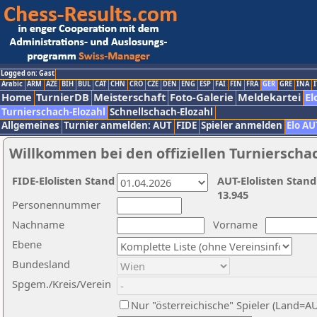
Logged on: Gast
Arabic
ARM
AZE
BIH
BUL
CAT
CHN
CRO
CZE
DEN
ENG
ESP
FAI
FIN
FRA
GER
GRE
INA
I
Home
TurnierDB
Meisterschaft
Foto-Galerie
Meldekartei
El
Turnierschach-Elozahl
Schnellschach-Elozahl
Allgemeines
Turnier anmelden: AUT
FIDE
Spieler anmelden
Elo AU
Willkommen bei den offiziellen Turnierscha
FIDE-Elolisten Stand
AUT-Elolisten Stand
13.945
Personennummer
Nachname
Vorname
Ebene
Bundesland
Spgem./Kreis/Verein
Nur "österreichische" Spieler (Land=A