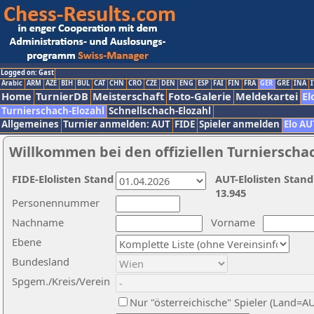
Logged on: Gast
Arabic
ARM
AZE
BIH
BUL
CAT
CHN
CRO
CZE
DEN
ENG
ESP
FAI
FIN
FRA
GER
GRE
INA
I
Home
TurnierDB
Meisterschaft
Foto-Galerie
Meldekartei
El
Turnierschach-Elozahl
Schnellschach-Elozahl
Allgemeines
Turnier anmelden: AUT
FIDE
Spieler anmelden
Elo AU
Willkommen bei den offiziellen Turnierscha
FIDE-Elolisten Stand
AUT-Elolisten Stand
13.945
Personennummer
Nachname
Vorname
Ebene
Bundesland
Spgem./Kreis/Verein
Nur "österreichische" Spieler (Land=A