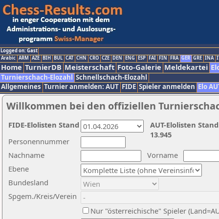
Logged on: Gast
Arabic
ARM
AZE
BIH
BUL
CAT
CHN
CRO
CZE
DEN
ENG
ESP
FAI
FIN
FRA
GER
GRE
INA
I
Home
TurnierDB
Meisterschaft
Foto-Galerie
Meldekartei
El
Turnierschach-Elozahl
Schnellschach-Elozahl
Allgemeines
Turnier anmelden: AUT
FIDE
Spieler anmelden
Elo AU
Willkommen bei den offiziellen Turnierscha
FIDE-Elolisten Stand
AUT-Elolisten Stand
13.945
Personennummer
Nachname
Vorname
Ebene
Bundesland
Spgem./Kreis/Verein
Nur "österreichische" Spieler (Land=A