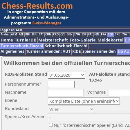
Logged on: Gast
Arabic
ARM
AZE
BIH
BUL
CAT
CHN
CRO
CZE
DEN
ENG
ESP
FAI
FIN
FRA
GER
GRE
INA
I
Home
TurnierDB
Meisterschaft
Foto-Galerie
Meldekartei
El
Turnierschach-Elozahl
Schnellschach-Elozahl
Allgemeines
Turnier anmelden: AUT
FIDE
Spieler anmelden
Elo AU
Willkommen bei den offiziellen Turnierscha
FIDE-Elolisten Stand
AUT-Elolisten Stand
13.945
Personennummer
Nachname
Vorname
Ebene
Bundesland
Spgem./Kreis/Verein
Nur "österreichische" Spieler (Land=A