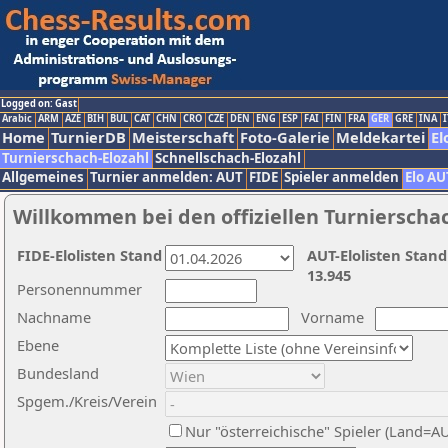
Logged on: Gast
Arabic
ARM
AZE
BIH
BUL
CAT
CHN
CRO
CZE
DEN
ENG
ESP
FAI
FIN
FRA
GER
GRE
INA
I
Home
TurnierDB
Meisterschaft
Foto-Galerie
Meldekartei
El
Turnierschach-Elozahl
Schnellschach-Elozahl
Allgemeines
Turnier anmelden: AUT
FIDE
Spieler anmelden
Elo AU
Willkommen bei den offiziellen Turnierscha
FIDE-Elolisten Stand
AUT-Elolisten Stand
13.945
Personennummer
Nachname
Vorname
Ebene
Bundesland
Spgem./Kreis/Verein
Nur "österreichische" Spieler (Land=A